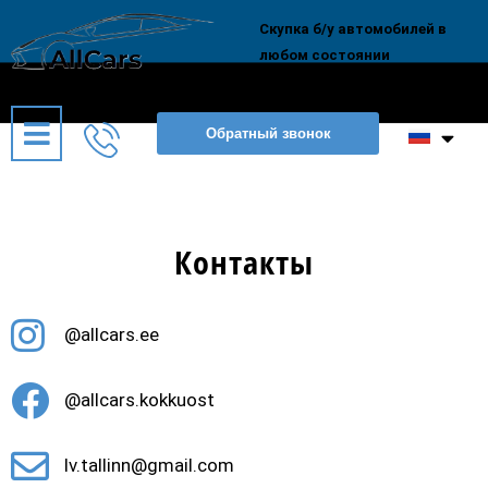
Скупка б/у автомобилей в
любом состоянии
Обратный звонок
Контакты
@allcars.ee
@allcars.kokkuost
lv.tallinn@gmail.com